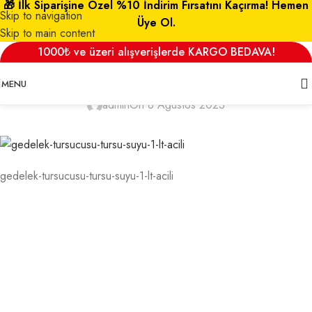
🎁 İlk Siparişine Özel %10 İndirim Fırsatını Kaçırma! Hemen
Skip to navigation
Üye Ol.
Skip to main content
gedelek-tursucusu-tursu-suyu-1-lt-
1000₺ ve üzeri alışverişlerde KARGO BEDAVA!
acili
MENU
admin
On 8 Ağustos 2023
gedelek-tursucusu-tursu-suyu-1-lt-acili