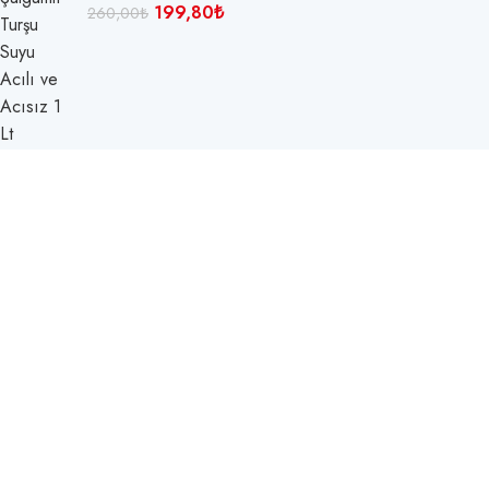
199,80
₺
260,00
₺
Patlıcan Dolma Turşusu 9000 gram
3.100,00
₺
3.300,00
₺
Mesafeli Satış Sözleşmemiz
Gizlilik Politikamız
Bayi Ödeme
Teslimat ve İade
GADS
tarafından tasarlanmıştır.