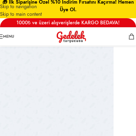
🎁 İlk Siparişine Özel %10 İndirim Fırsatını Kaçırma! Hemen
Skip to navigation
Üye Ol.
Skip to main content
011111
1000₺ ve üzeri alışverişlerde KARGO BEDAVA!
admin
On 15 Mart 2023
MENU