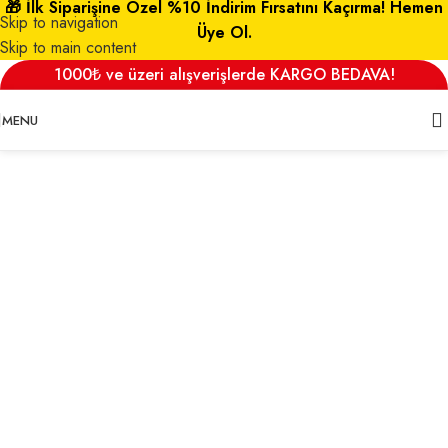
🎁 İlk Siparişine Özel %10 İndirim Fırsatını Kaçırma! Hemen
Skip to navigation
Üye Ol.
Skip to main content
organic-lay-back-2.png
1000₺ ve üzeri alışverişlerde KARGO BEDAVA!
admin
On 24 Şubat 2023
MENU