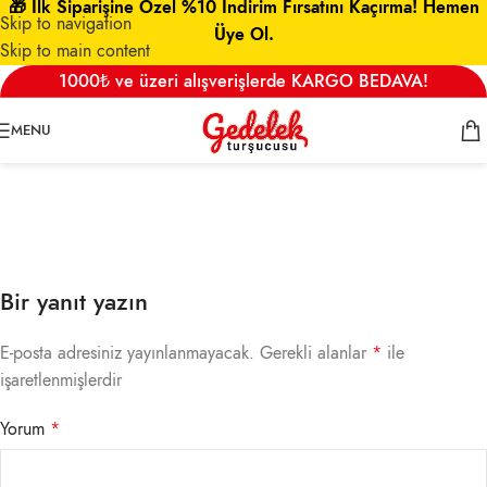
🎁 İlk Siparişine Özel %10 İndirim Fırsatını Kaçırma! Hemen
Skip to navigation
Üye Ol.
Skip to main content
organic-svg-title-img
1000₺ ve üzeri alışverişlerde KARGO BEDAVA!
0
admin
On 9 Eylül 2021
MENU
Bir yanıt yazın
E-posta adresiniz yayınlanmayacak.
Gerekli alanlar
*
ile
işaretlenmişlerdir
Yorum
*