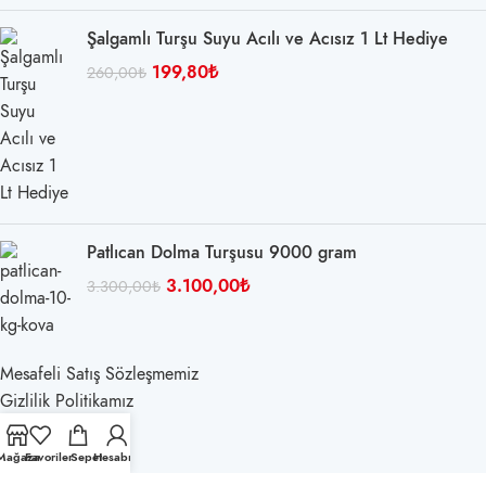
Şalgamlı Turşu Suyu Acılı ve Acısız 1 Lt Hediye
199,80
₺
260,00
₺
Patlıcan Dolma Turşusu 9000 gram
3.100,00
₺
3.300,00
₺
Mesafeli Satış Sözleşmemiz
Gizlilik Politikamız
Bayi Ödeme
Teslimat ve İade
Mağaza
Favoriler
Sepet
Hesabım
GADS
tarafından tasarlanmıştır.