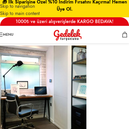
🎁 İlk Siparişine Özel %10 İndirim Fırsatını Kaçırma! Hemen
Skip to navigation
Üye Ol.
Skip to main content
post-example-2-image-22
1000₺ ve üzeri alışverişlerde KARGO BEDAVA!
0
admin
On 15 Ekim 2021
MENU