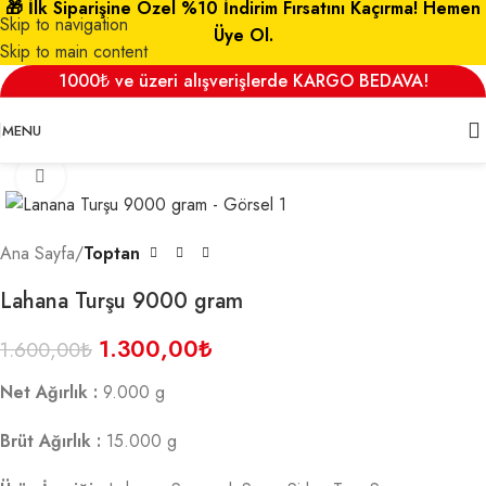
🎁 İlk Siparişine Özel %10 İndirim Fırsatını Kaçırma! Hemen
Skip to navigation
Üye Ol.
Skip to main content
1000₺ ve üzeri alışverişlerde KARGO BEDAVA!
MENU
Click to enlarge
SALE
Ana Sayfa
Toptan
Lahana Turşu 9000 gram
1.300,00
₺
1.600,00
₺
Net Ağırlık :
9.000 g
Brüt Ağırlık :
15.000 g